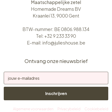
Maatschappelijke zetel
Homemade Dreams BV
Kraanlei 13, 9000 Gent
BTW-nummer: BE 0806.988.134
Tel:
+32 9 233 33 90
E-mail:
info@julieshouse.be
Ontvang onze nieuwsbrief
Inschrijven
Algemene voorwaarden
Privacybeleid
Cookiebeleid