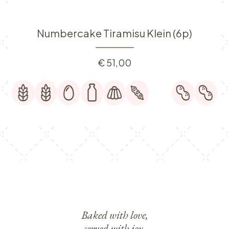
Numbercake Tiramisu Klein (6p)
€
51,00
Baked with love,
served with joy.