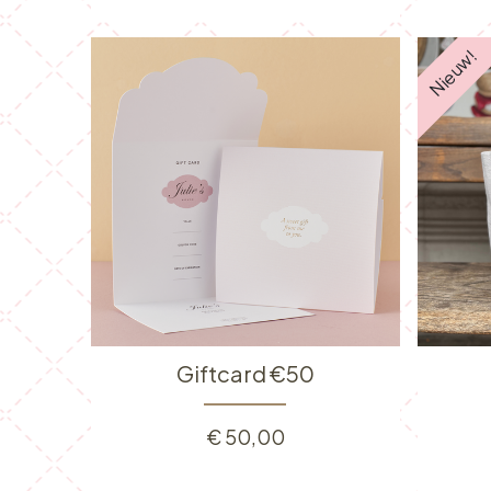
Nieuw!
Giftcard €50
€
50,00