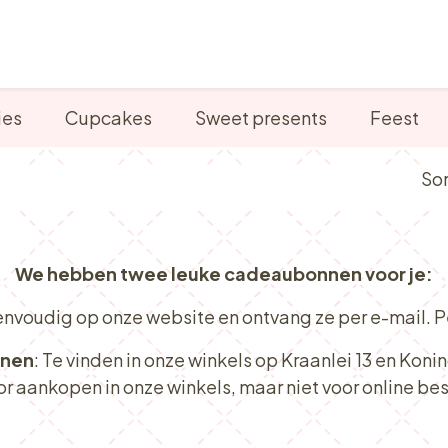
Verkooppunten
Ontbijt, Lunch & Tea Time
ies
Cupcakes
Sweet presents
Feest
Sor
We hebben twee leuke cadeaubonnen voor je:
envoudig op onze website en ontvang ze per e-mail. Per
nnen
: Te vinden in onze winkels op Kraanlei 13 en Koni
or aankopen in onze winkels, maar niet voor online bes