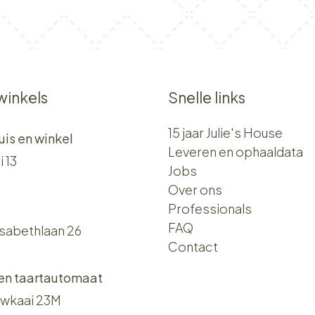
winkels
Snelle links
15 jaar Julie's House
uis en winkel
Leveren en ophaaldata
i 13
Jobs
Over ons​​
Professionals
FAQ
isabethlaan 26
Contact
 en taartautomaat
wkaai 23M