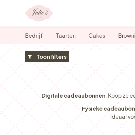
Overslaan naar inhoud
Ons aanbod
Bedrijf
Taarten
Cakes
Brown
Toon filters
Digitale cadeaubonnen
: Koop ze e
Fysieke cadeaubo
Ideaal vo