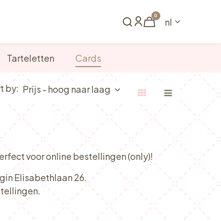
0
nl
Reserveren
Tarteletten
Cards
t by:
Prijs - hoog naar laag
fect voor online bestellingen (only)!
ngin Elisabethlaan 26.
tellingen.