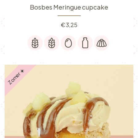
Bosbes Meringue cupcake
€
3,25
Zomer ☀️