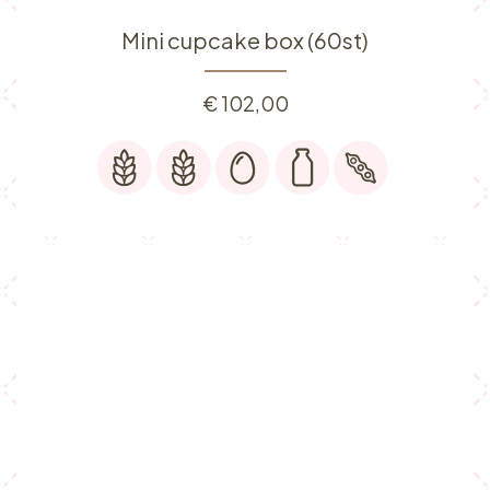
Mini cupcake box (60st)
€
102,00