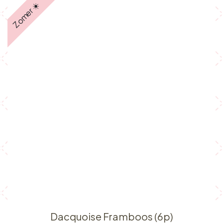
Zomer ☀️
Dacquoise Framboos (6p)