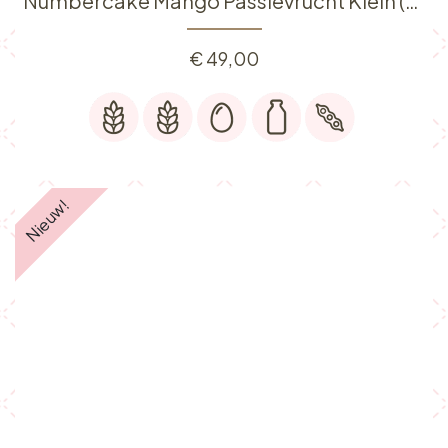
Numbercake Mango Passievrucht Klein (6p)
€
49,00
Nieuw!