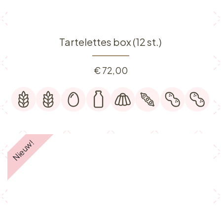
Tartelettes box (12 st.)
€
72,00
Nieuw!