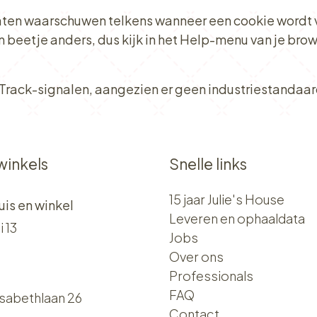
 laten waarschuwen telkens wanneer een cookie wordt v
en beetje anders, dus kijk in het Help-menu van je bro
ck-signalen, aangezien er geen industriestandaard 
winkels
Snelle links
15 jaar Julie's House
uis en winkel
Leveren en ophaaldata
i 13
Jobs
Over ons​​
Professionals
FAQ
isabethlaan 26
Contact