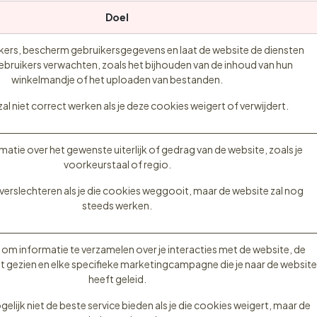
Doel
uikers, bescherm gebruikersgegevens en laat de website de diensten
gebruikers verwachten, zoals het bijhouden van de inhoud van hun
winkelmandje of het uploaden van bestanden.
al niet correct werken als je deze cookies weigert of verwijdert.
atie over het gewenste uiterlijk of gedrag van de website, zoals je
voorkeurstaal of regio.
 verslechteren als je die cookies weggooit, maar de website zal nog
steeds werken.
om informatie te verzamelen over je interacties met de website, de
ebt gezien en elke specifieke marketingcampagne die je naar de website
heeft geleid.
elijk niet de beste service bieden als je die cookies weigert, maar de