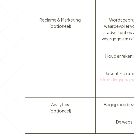
Reclame & Marketing
Wordt gebrui
(optioneel)
waardevoller vo
advertenties 
weergegeven of 
Houd er rekeni
Je kunt zich a
Afmeldingspagina 
Analytics
Begrijp hoe be
(optioneel)
De websit