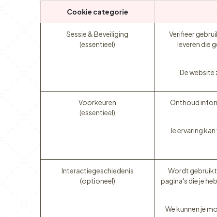
Cookie categorie
Sessie & Beveiliging
Verifieer gebr
(essentieel)
leveren die 
De website z
Voorkeuren
Onthoud inform
(essentieel)
Je ervaring kan
Interactiegeschiedenis
Wordt gebruikt 
(optioneel)
pagina's die je h
We kunnen je mog