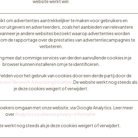
website werkt wel.
kt om advertenties aantrekkelijker te maken voor gebruikers en
or uitgevers en adverteerders, zoals het aanbieden van relevantere
wanneer je andere websites bezoekt waarop advertenties worden
om de rapportage over de prestaties van advertentiecampagnes te
verbeteren.
ng mee dat sommige services van derden aanvullende cookies in je
browser kunnen installeren om je te identificeren.
fmelden voor het gebruik van cookies door een derde partij door de
voor Network Advertising Initiative
. De website werkt nog steeds als
je deze cookies weigert of verwijdert.
zoekers omgaan met onze website, via Google Analytics. Leer meer
over
Analytics cookies en privacy-informatie.
e werkt nog steeds als je deze cookies weigert of verwijdert.