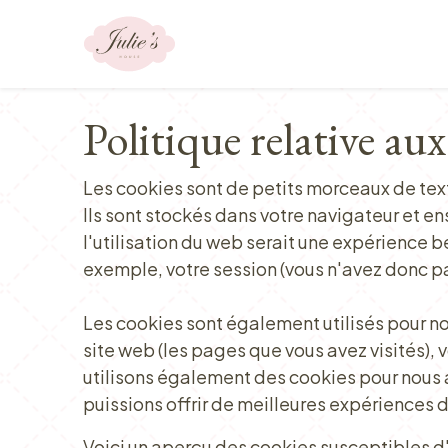
Se rendre au contenu
Notre offre
Politique relative aux
Les cookies sont de petits morceaux de text
Ils sont stockés dans votre navigateur et en
l'utilisation du web serait une expérience be
exemple, votre session (vous n'avez donc pa
Les cookies sont également utilisés pour no
site web (les pages que vous avez visités), 
utilisons également des cookies pour nous ai
puissions offrir de meilleures expériences de 
Voici un aperçu des cookies susceptibles d'ê