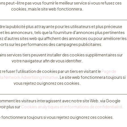
s peut-être pas vous fournir le meilleur service si vous refusez ces
cookies, mais le site web fonctionnera.
dre la publicité plus attrayante pour les utilisateurs et plus précieuse
 et les annonceurs, tels que la fourniture d'annonces plus pertinentes
ez d'autres sites web qui affichent des annonces ou pour améliorer les
orts sur les performances des campagnes publicitaires.
ins services tiers peuvent installer des cookies supplémentaires sur
votre navigateur afin de vous identifier.
efuser l'utilisation de cookies par un tiers en visitant le
Page de
la Network Advertising Initiative
. Le site web fonctionnera toujours si
vous rejetez ou ignorez ces cookies.
ment les visiteurs interagissent avec notre site Web, via Google
voir plus sur
Cookies analytiques et informations de confidentialité.
b fonctionnera toujours si vous rejetez ou ignorez ces cookies.