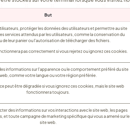
But
utilisateurs, protéger les données des utilisateurs et permettre au site
les services attendus par les utilisateurs, comme la conservation du
 de leur panier ou l'autorisation de télécharger des fichiers.
onctionnera pas correctement si vous rejetez ou ignorez ces cookies.
s informations sur l'apparence ou le comportement préféré du site
web, comme votre langue ou votre région préférée.
ce peut être dégradée si vous ignorez ces cookies, mais le site web
fonctionnera toujours.
ecter des informations sur vos interactions avec le site web, les pages
s, et toute campagne de marketing spécifique qui vous a amené sur le
site web.