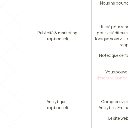
Nous ne pourron
Utilisé pour ren
Publicité & marketing
pour les éditeurs
(optionnel)
lorsque vous visit
rapp
Notez que certa
Vous pouvez r
désactivation de 
Analytiques
Comprenez com
(optionnel)
Analytics. En sa
Le site we