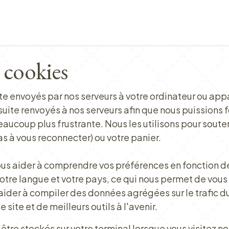
Points de vente
Petit-déjeuner, déjeuner & tea ti
 cookies
e envoyés par nos serveurs à votre ordinateur ou appa
suite renvoyés à nos serveurs afin que nous puissions 
aucoup plus frustrante. Nous les utilisons pour souteni
s à vous reconnecter) ou votre panier.
us aider à comprendre vos préférences en fonction de 
votre langue et votre pays, ce qui nous permet de vous
der à compiler des données agrégées sur le trafic du s
site et de meilleurs outils à l'avenir.
tre stockés sur votre terminal lorsque vous visitez not