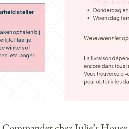
info@juliesho
Donderdag en 
arheid atelier
Woensdag tem
ken ophalen bij
We leveren niet o
ilijk. Haal je
nze winkels of
en iets langer
La livraison dépen
encore dans tous 
Vous trouverez ci-
pour obtenir les da
Commander chez Julie’s House