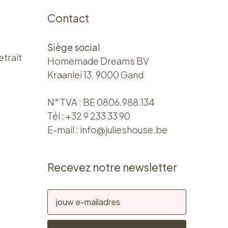
Contact
Siège social
etrait
Homemade Dreams BV
Kraanlei 13, 9000 Gand
N° TVA : BE 0806.988.134
Tél :
+32 9 233 33 90
E-mail :
info@julieshouse.be
Recevez notre newsletter