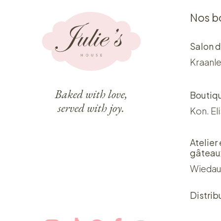
Nos b
Salon d
Kraanle
Baked with love,
Boutiq
served with joy.
Kon. El
Atelier
gâteau
Wiedau
Distrib