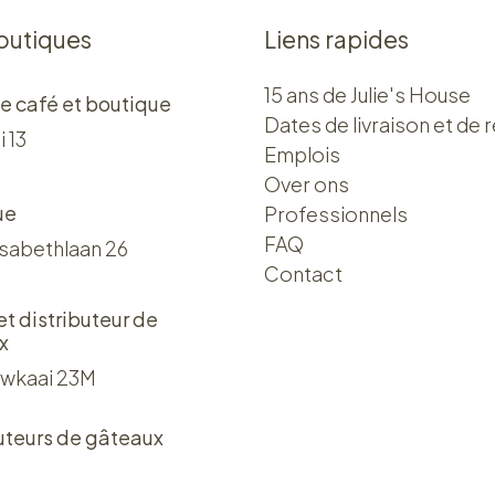
outiques
Liens rapides
15 ans de Julie's House
e café et boutique
Dates de livraison et de r
i 13
Emplois
Over ons​​
ue
Professionnels
FAQ
isabethlaan 26
Contact
 et distributeur de
x
wkaai 23M
uteurs de gâteaux