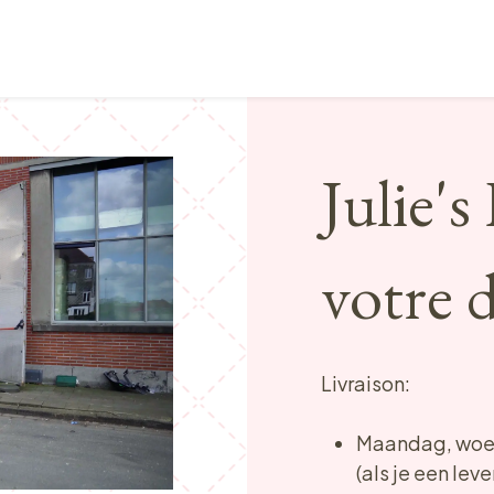
Points de vente
Petit-déjeuner, déjeuner & tea ti
Julie's
votre d
Livraison:
Maandag, woen
(als je een lev