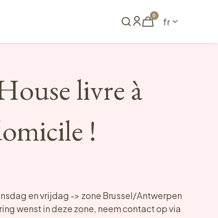
0
fr
me
Réserver
 House livre à
omicile !
sdag en vrijdag -> zone Brussel/Antwerpen
ering wenst in deze zone, neem contact op via