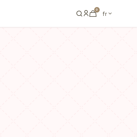
0
fr
me
Réserver