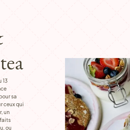
&
tea
u 13
nce
pour sa
r ceux qui
, un
faits
u, ou