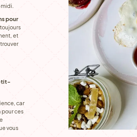
-midi.
ns pour
toujours
ent, et
 trouver
tit-
ience, car
n pour ces
le
que vous