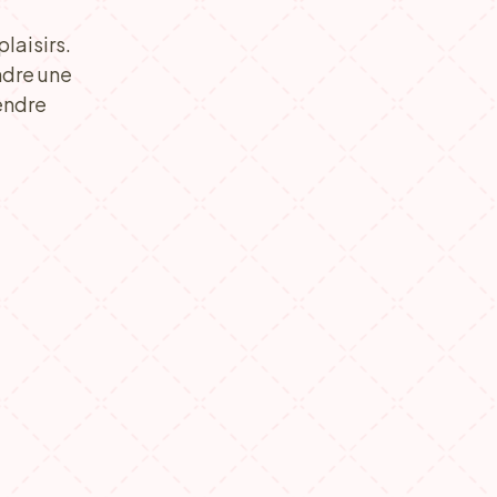
laisirs.
ndre une
endre