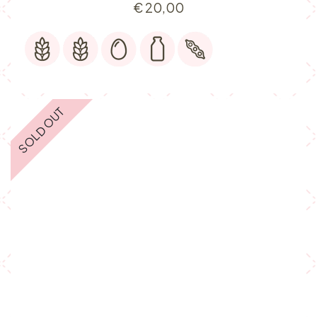
€
20,00
SOLD OUT