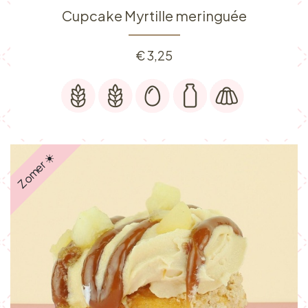
Cupcake Myrtille meringuée
€
3,25
Zomer ☀️