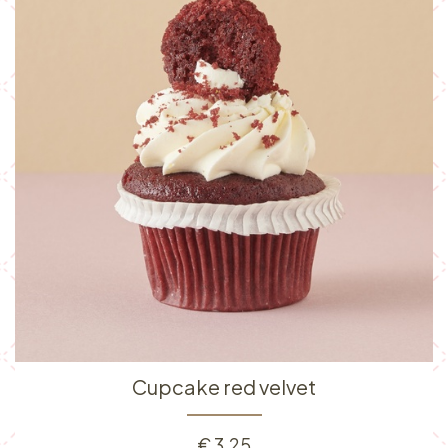
Cupcake red velvet
€
3,25