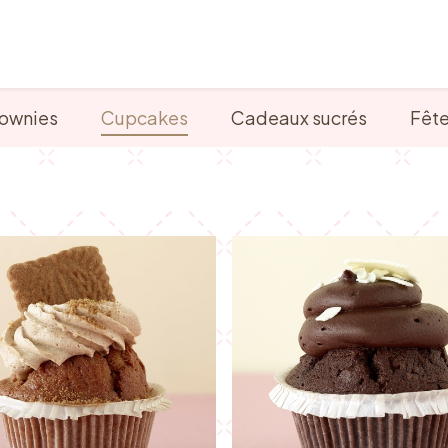
Points de vente
Petit-déjeuner, déjeuner & tea ti
ownies
Cupcakes
Cadeaux sucrés
Fêt