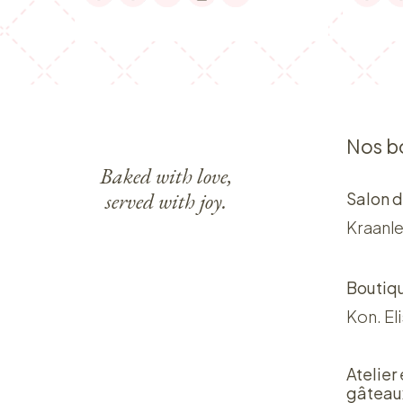
Nos b
Baked with love,
served with joy.
Salon d
Kraanle
Boutiq
Kon. El
Atelier
gâteau