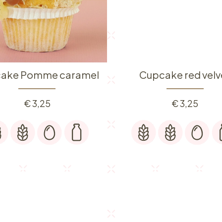
ake Pomme caramel
Cupcake red velv
€
3,25
€
3,25