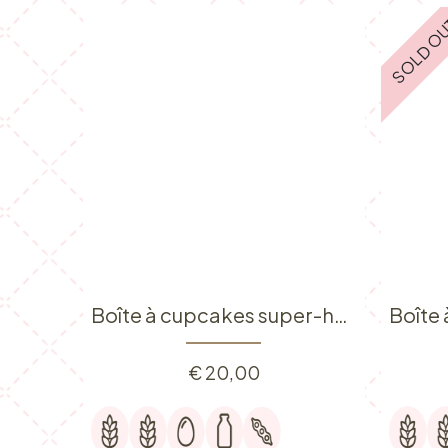
SOLD O
Boîte à cupcakes super-héros
€
20,00