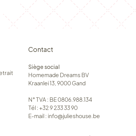
Contact
Siège social
etrait
Homemade Dreams BV
Kraanlei 13, 9000 Gand
N° TVA : BE 0806.988.134
Tél :
+32 9 233 33 90
E-mail :
info@julieshouse.be