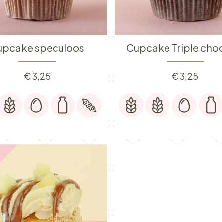
upcake speculoos
Cupcake Triple cho
€
3,25
€
3,25
️