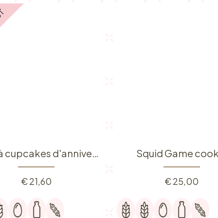
UT
Boîte à cupcakes d'anniversaire
Squid Game cook
€
21,60
€
25,00