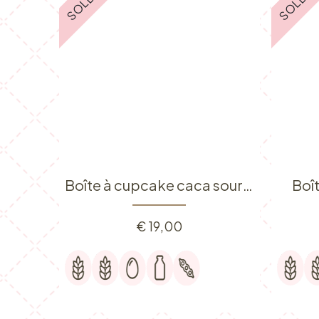
Boîte à cupcake caca souriante
Boî
€
19,00