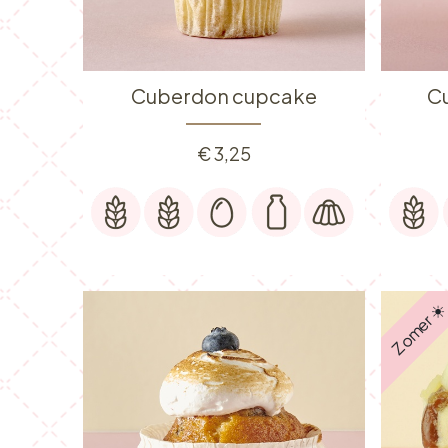
Cuberdon cupcake
C
€
3,25
Zomer ☀