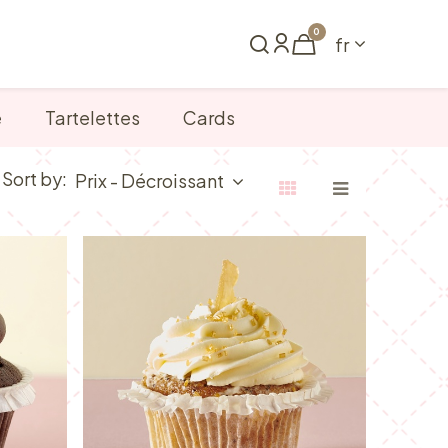
0
fr
me
Réserver
e
Tartelettes
Cards
Sort by:
Prix - Décroissant