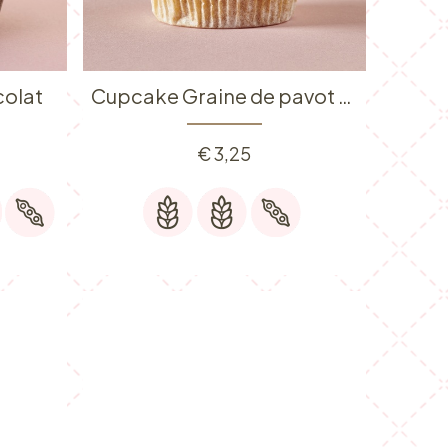
colat
Cupcake Graine de pavot au citron
€
3,25