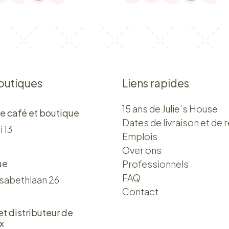
outiques
Liens rapides
15 ans de Julie's House
e café et boutique
Dates de livraison et de r
i 13
Emplois
Over ons​​
ue
Professionnels
FAQ
isabethlaan 26
Contact
 et distributeur de
x