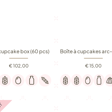
 cupcake box (60 pcs)
€
102,00
€
15,00
UT