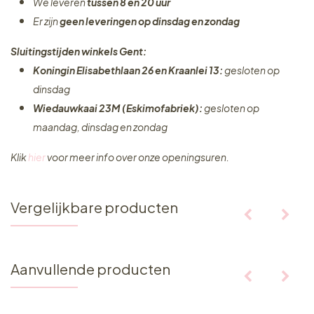
We leveren
tussen 8 en 20 uur
Er zijn
geen leveringen
op dinsdag en zondag
Sluitingstijden winkels Gent:
Koningin Elisabethlaan 26 en Kraanlei 13:
gesloten op
dinsdag
Wiedauwkaai 23M (Eskimofabriek):
gesloten op
maandag, dinsdag en zondag
Klik
hier
voor meer info over onze openingsuren.
Vergelijkbare producten
Aanvullende producten