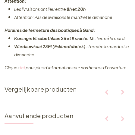
Attention :
Les livraisons ont lieu entre
8h et 20h
Attention: Pas de livraisons le mardi et le dimanche
Horaires de fermeture des boutiques à Gand :
Koningin Elisabethlaan 26 et Kraanlei 13 :
fermé le mardi
Wiedauwkaai 23M (Eskimofabriek) :
fermée le mardi et le
dimanche
Cliquez ​
ici
pour plus d’informations sur nos heures d’ouverture.
Vergelijkbare producten
Aanvullende producten