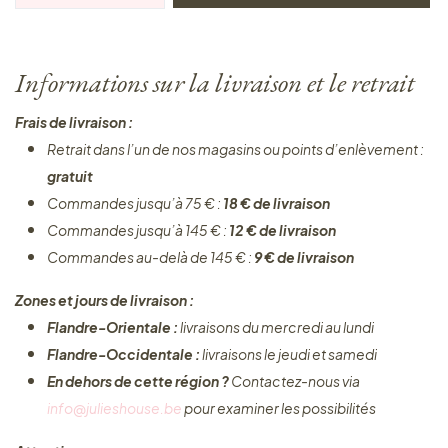
Informations sur la livraison et le retrait
Frais de livraison :
Retrait dans l’un de nos magasins ou points d’enlèvement :
gratuit
Commandes jusqu’à 75 € :
18 € de livraison
Commandes jusqu’à 145 € :
12 € de livraison
Commandes au-delà de 145 € :
9 € de livraison
Zones et jours de livraison :
Flandre-Orientale :
livraisons du mercredi au lundi
Flandre-Occidentale :
livraisons le jeudi et samedi
En dehors de cette région ?
Contactez-nous via
info@julieshouse.be
pour examiner les possibilités