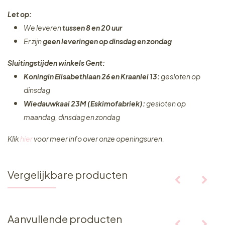
Let op:
We leveren
tussen 8 en 20 uur
Er zijn
geen leveringen
op dinsdag en zondag
Sluitingstijden winkels Gent:
Koningin Elisabethlaan 26 en Kraanlei 13:
gesloten op
dinsdag
Wiedauwkaai 23M (Eskimofabriek):
gesloten op
maandag, dinsdag en zondag
Klik
hier
voor meer info over onze openingsuren.
Vergelijkbare producten
Aanvullende producten