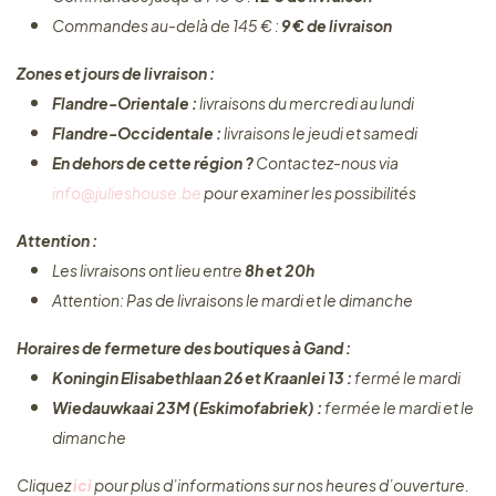
Commandes au-delà de 145 € :
9 € de livraison
Zones et jours de livraison :
Flandre-Orientale :
livraisons du mercredi au lundi
Flandre-Occidentale :
livraisons le jeudi et samedi
En dehors de cette région ?
Contactez-nous via
info@julieshouse.be
pour examiner les possibilités
Attention :
Les livraisons ont lieu entre
8h et 20h
Attention: Pas de livraisons le mardi et le dimanche
Horaires de fermeture des boutiques à Gand :
Koningin Elisabethlaan 26 et Kraanlei 13 :
fermé le mardi
Wiedauwkaai 23M (Eskimofabriek) :
fermée le mardi et le
dimanche
Cliquez ​
ici
pour plus d’informations sur nos heures d’ouverture.