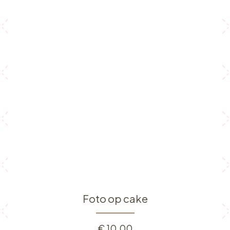
Foto op cake
€
10,00