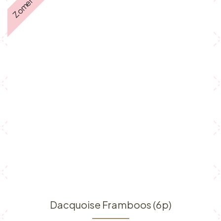
Zomer ☀️
Dacquoise Framboos (6p)