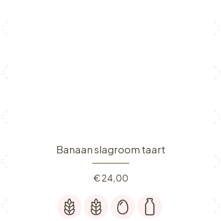
Banaan slagroom taart
€
24,00