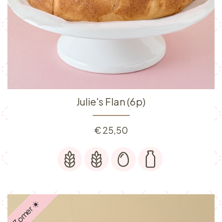
Julie's Flan (6p)
€
25,50
Zomer ☀️