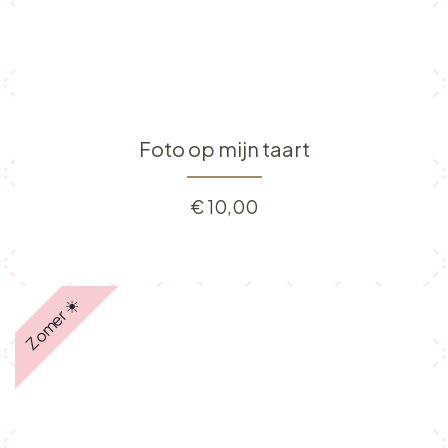
Foto op mijn taart
€
10,00
Zomer ☀️