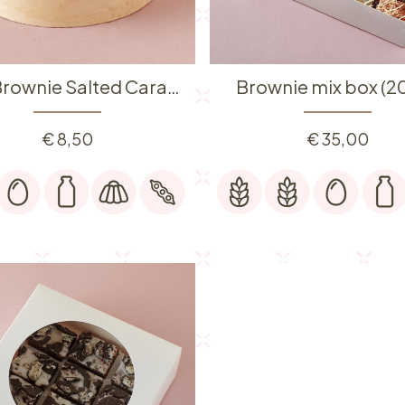
BBQ Brownie Salted Caramel & Witte Chocolade
Brownie mix box (20
€
8,50
€
35,00