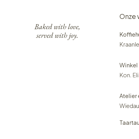
Onze 
Baked with love,
served with joy.
Koffieh
Kraanle
Winkel
Kon. El
Atelier
Wiedau
Taarta