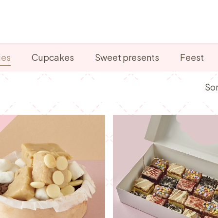
Verkooppunten
Ontbijt, Lunch & Tea Time
ies
Cupcakes
Sweet presents
Feest
Sor
️