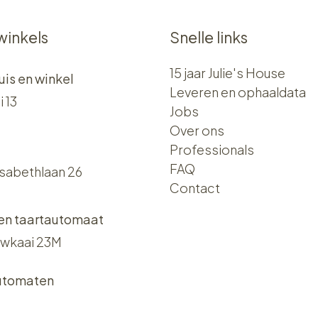
winkels
Snelle links
15 jaar Julie's House
uis en winkel
Leveren en ophaaldata
i 13
Jobs
Over ons​​
Professionals
FAQ
isabethlaan 26
Contact
 en taartautomaat
wkaai 23M
utomaten