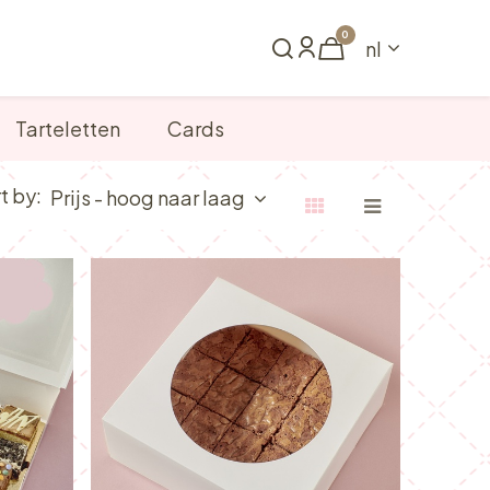
0
nl
Reserveren
Tarteletten
Cards
t by:
Prijs - hoog naar laag