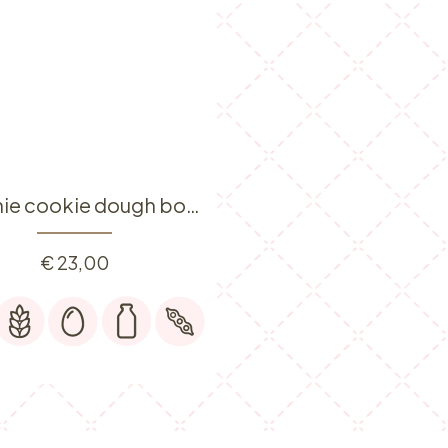
Brownie cookie dough box (12 st.)
€
23,00