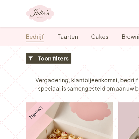
Overslaan naar inhoud
Ons aanbod
Bedrijf
Taarten
Cakes
Brown
Toon filters
Vergadering, klantbijeenkomst, bedrij
speciaal is samengesteld om aan uw be
Nieuw!