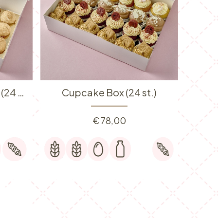
Kokos rocher mix box (24 st.)
Cupcake Box (24 st.)
€
78,00