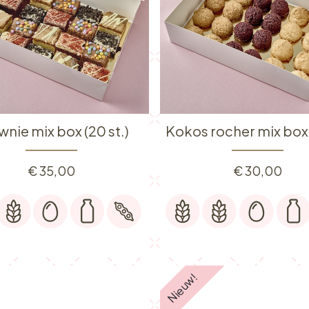
nie mix box (20 st.)
€
35,00
€
30,00
Nieuw!