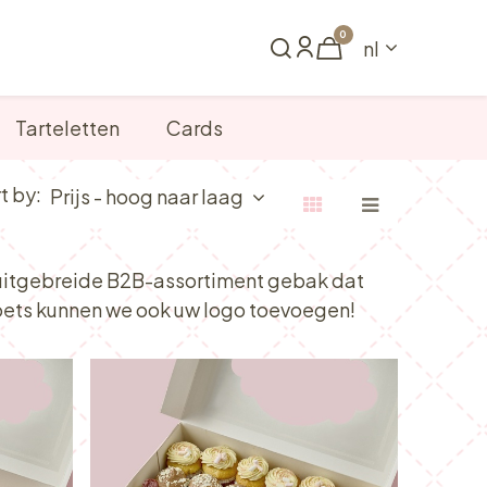
0
nl
Reserveren
Tarteletten
Cards
t by:
Prijs - hoog naar laag
 uitgebreide B2B-assortiment gebak dat
toets kunnen we ook uw logo toevoegen!