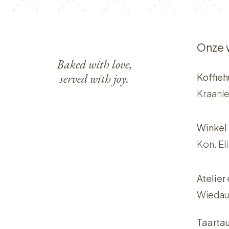
Onze 
Baked with love,
served with joy.
Koffieh
Kraanle
Winkel
Kon. El
Atelier
Wiedau
Taarta