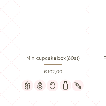
Mini cupcake box (60st)
F
€
102,00