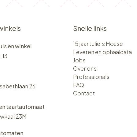
winkels
Snelle links
15 jaar Julie's House
uis en winkel
Leveren en ophaaldata
i 13
Jobs
Over ons​​
Professionals
FAQ
isabethlaan 26
Contact
 en taartautomaat
wkaai 23M
utomaten