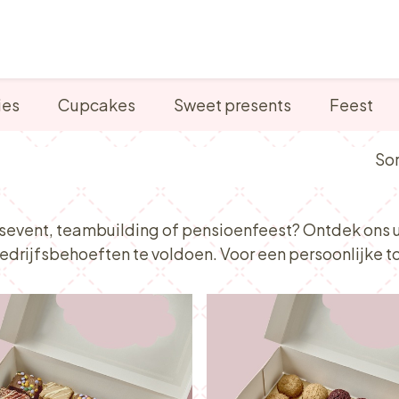
Verkooppunten
Ontbijt, Lunch & Tea Time
ies
Cupcakes
Sweet presents
Feest
Sor
fsevent, teambuilding of pensioenfeest? Ontdek ons
drijfsbehoeften te voldoen. Voor een persoonlijke 