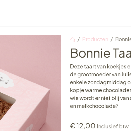
Verkooppunten
Ontbijt, Lunch & Tea Time
Producten
Bonnie
Bonnie Taa
Deze taart van koekjes 
de grootmoeder van Julie.
enkele zondagmiddag on
kopje warme chocolademel
wie wordt er niet blij v
en melkchocolade?
€
12,00
Inclusief btw