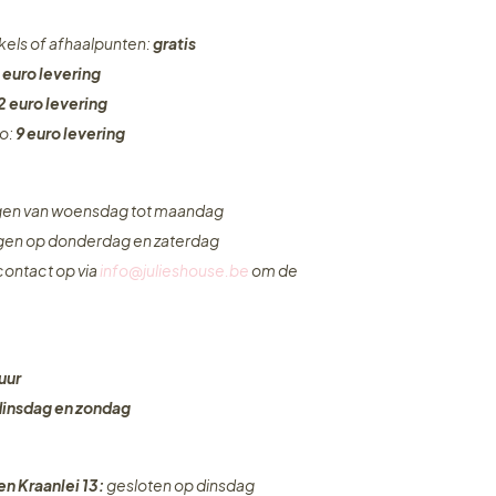
nkels of afhaalpunten:
gratis
 euro levering
2 euro levering
ro:
9 euro levering
ngen van woensdag tot maandag
ngen op donderdag en zaterdag
ontact op via
info@julieshouse.be
om de
uur
dinsdag en zondag
en Kraanlei 13:
gesloten op dinsdag