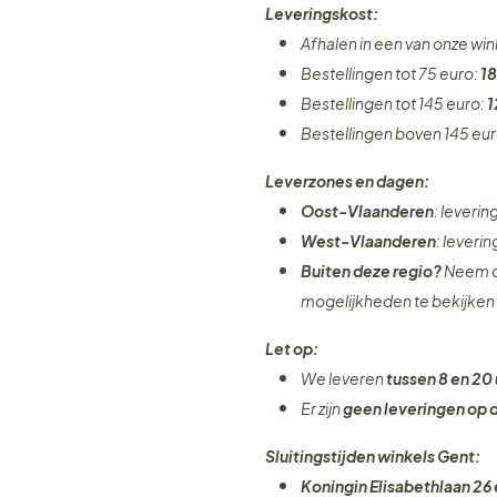
Leveringskost:
Afhalen in een van onze wi
Bestellingen tot 75 euro:
18
Bestellingen tot 145 euro:
1
Bestellingen boven 145 eu
Leverzones en dagen:
Oost-Vlaanderen
: leveri
West-Vlaanderen
: leveri
Buiten deze regio?
Neem c
mogelijkheden te bekijken
Let op:
We leveren
tussen 8 en 20 
Er zijn
geen leveringen
op 
Sluitingstijden winkels Gent:
Koningin Elisabethlaan 26 