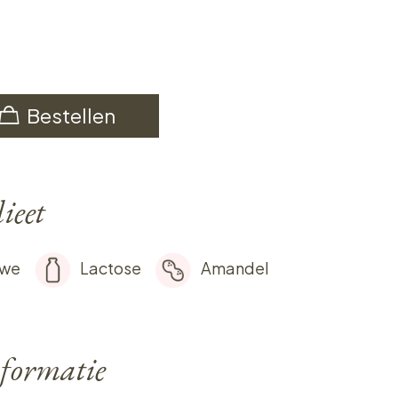
Bestellen
ieet
rwe
Lactose
Amandel
formatie