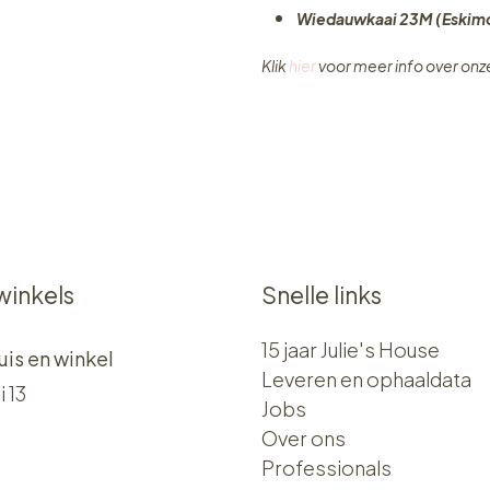
Wiedauwkaai 23M (Eskimo
Klik
hier
voor meer info over on
winkels
Snelle links
15 jaar Julie's House
uis en winkel
Leveren en ophaaldata
i 13
Jobs
Over ons​​
Professionals