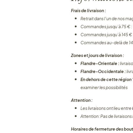
Frais de livraison :
Retrait dans l’un de nos ma
Commandes jusqu’à 75 € :
Commandes jusqu’à 145 € 
Commandes au-delà de 14
Zones et jours de livraison :
Flandre-Orientale :
livrais
Flandre-Occidentale :
liv
En dehors de cette région
examiner les possibilités
Attention :
Les livraisons ont lieu entre
Attention: Pas de livraisons
Horaires de fermeture des bout