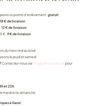
gasins ou points d’enlèvement :
gratuit
18 € de livraison
:
12 € de livraison
5 € :
9 € de livraison
ons du mercredi au lundi
raisons le jeudi et samedi
 ?
Contactez-nous via
info@julieshouse.be
pour
8h et 20h
 le mardi et le dimanche
iques à Gand :