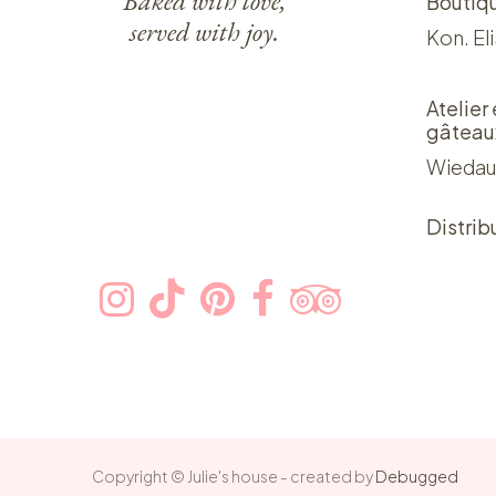
Baked with love,
Boutiq
served with joy.
Kon. El
Atelier
gâteau
Wiedau
Distrib
Copyright © Julie's house - created by
Debugged