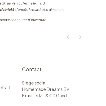
t Kraanlei 13 :
fermé le mardi
fabriek) :
fermée le mardi et le dimanche
ons sur nos heures d’ouverture.
Contact
Siège social
etrait
Homemade Dreams BV
Kraanlei 13, 9000 Gand