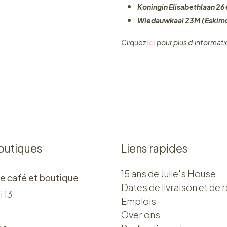
Koningin Elisabethlaan 26 e
Wiedauwkaai 23M (Eskimo
Cliquez ​
ici
pour plus d’informati
outiques
Liens rapides
15 ans de Julie's House
e café et boutique
Dates de livraison et de r
i 13
Emplois
Over ons​​