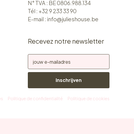
N° TVA : BE 0806.988.134
Tél :
+32 9 233 33 90
E-mail :
info@julieshouse.be
Recevez notre newsletter
Inschrijven
es
Politique de confidentialité
Politique de cookies