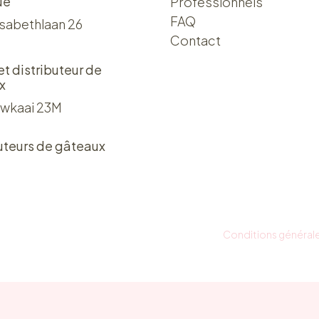
ue
Professionnels
FAQ
isabethlaan 26
Contact
 et distributeur de
x
wkaai 23M
uteurs de gâteaux
Conditions général