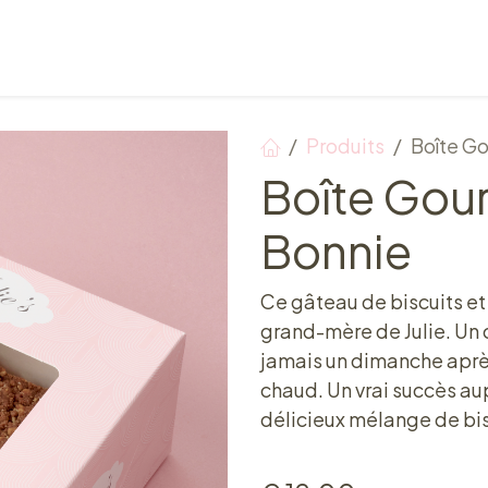
Points de vente
Petit-déjeuner, déjeuner & tea ti
Produits
Boîte G
Boîte Gou
Bonnie
Ce gâteau de biscuits e
grand-mère de Julie. Un 
jamais un dimanche aprè
chaud. Un vrai succès aupr
délicieux mélange de bisc