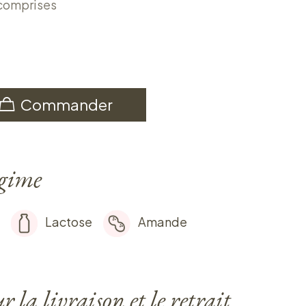
 comprises
Commander
égime
Lactose
Amande
 la livraison et le retrait