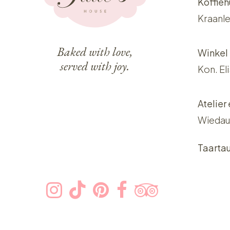
Koffieh
Kraanle
Baked with love,
Winkel
served with joy.
Kon. El
Atelier
Wiedau
Taarta