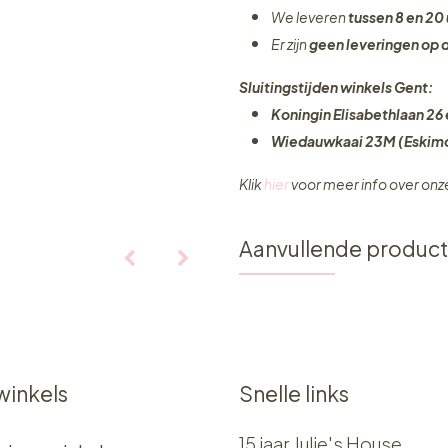
We leveren
tussen 8 en 20 
Er zijn
geen leveringen
op 
Sluitingstijden winkels Gent:
Koningin Elisabethlaan 26 
Wiedauwkaai 23M (Eskimo
Klik
hier
voor meer info over on
Aanvullende produc
winkels
Snelle links
15 jaar Julie's House