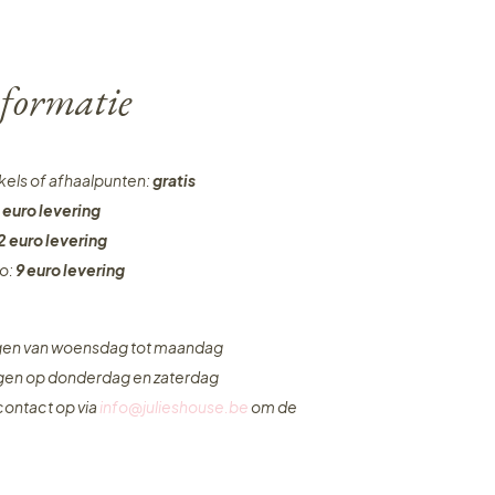
formatie
nkels of afhaalpunten:
gratis
 euro levering
2 euro levering
ro:
9 euro levering
ngen van woensdag tot maandag
ngen op donderdag en zaterdag
ontact op via
info@julieshouse.be
om de