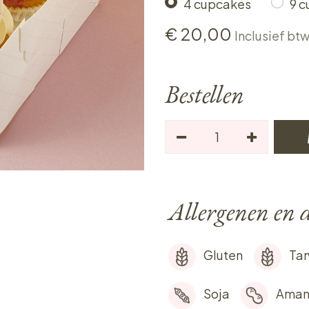
4 cupcakes
9 
€
20,00
Inclusief bt
Bestellen
Allergenen en d
Gluten
Ta
Soja
Aman