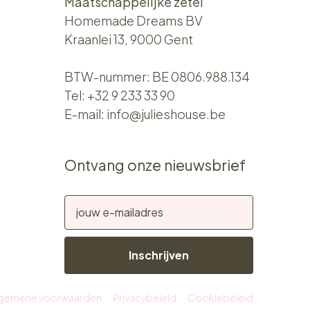
Maatschappelijke zetel
Homemade Dreams BV
Kraanlei 13, 9000 Gent
BTW-nummer: BE 0806.988.134
Tel:
+32 9 233 33 90
E-mail:
info@julieshouse.be
Ontvang onze nieuwsbrief
Inschrijven
lgemene voorwaarden
Privacybeleid
Cookiebeleid