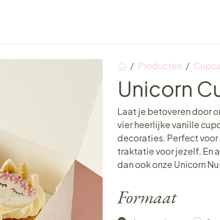
Verkooppunten
Ontbijt, Lunch & Tea Time
Producten
Cupc
Unicorn C
Laat je betoveren door 
vier heerlijke vanille cu
decoraties. Perfect voor
traktatie voor jezelf. En
dan ook onze Unicorn N
Formaat