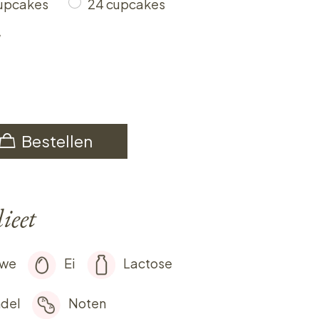
cupcakes
24 cupcakes
w
Bestellen
ieet
rwe
Ei
Lactose
del
Noten