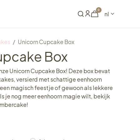
0
nl
Reserveren
akes
Unicorn Cupcake Box
upcake Box
onze Unicorn Cupcake Box! Deze box bevat
pcakes, versierd met schattige eenhoorn
 een magisch feestje of gewoon als lekkere
 als je nog meer eenhoorn magie wilt, bekijk
umbercake!