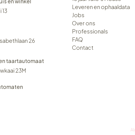
uis en winkel
Leveren en ophaaldata
i 13
Jobs
Over ons​​
Professionals
FAQ
isabethlaan 26
Contact
 en taartautomaat
wkaai 23M
utomaten
A