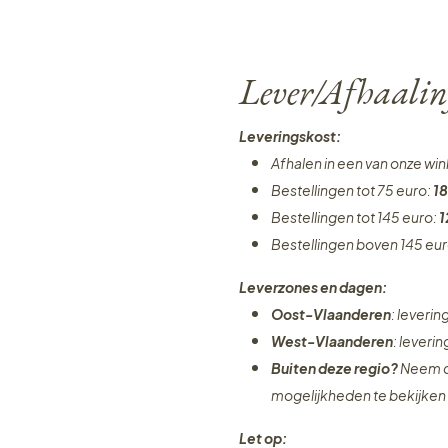
Lever/Afhaalin
Leveringskost:
Afhalen in een van onze wi
Bestellingen tot 75 euro:
18
Bestellingen tot 145 euro:
1
Bestellingen boven 145 eu
Leverzones en dagen:
Oost-Vlaanderen
: leveri
West-Vlaanderen
: leveri
Buiten deze regio?
Neem c
mogelijkheden te bekijken
Let op: