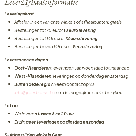
Lever/Afhaalinformatie
Leveringskost:
Afhalen in een van onze winkels of afhaalpunten:
gratis
Bestellingen tot 75 euro:
18 euro levering
Bestellingen tot 145 euro:
12 euro levering
Bestellingen boven 145 euro:
9 euro levering
Leverzones en dagen:
Oost-Vlaanderen
: leveringen van woensdag tot maandag
West-Vlaanderen
: leveringen op donderdag en zaterdag
Buiten deze regio?
Neem contact op via
info@julieshouse.be
om de mogelijkheden te bekijken
Let op:
We leveren
tussen 8 en 20 uur
Er zijn
geen leveringen
op dinsdag en zondag
Sluitingstijden winkels Gent: