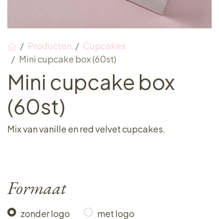
Producten
Cupcakes
Mini cupcake box (60st)
Mini cupcake box
(60st)
Mix van vanille en red velvet cupcakes.
Formaat
zonder logo
met logo