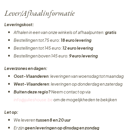
Lever/Afhaalinformatie
Leveringskost:
Afhalen in een van onze winkels of afhaalpunten:
gratis
Bestellingen tot 75 euro:
18 euro levering
Bestellingen tot 145 euro:
12 euro levering
Bestellingen boven 145 euro:
9 euro levering
Leverzones en dagen:
Oost-Vlaanderen
: leveringen van woensdag tot maandag
West-Vlaanderen
: leveringen op donderdag en zaterdag
Buiten deze regio?
Neem contact op via
info@julieshouse.be
om de mogelijkheden te bekijken
Let op:
We leveren
tussen 8 en 20 uur
Er zijn
geen leveringen
op dinsdag en zondag