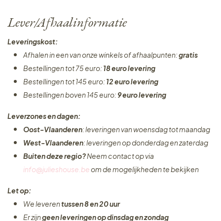
Lever/Afhaalinformatie
Leveringskost:
Afhalen in een van onze winkels of afhaalpunten:
gratis
Bestellingen tot 75 euro:
18 euro levering
Bestellingen tot 145 euro:
12 euro levering
Bestellingen boven 145 euro:
9 euro levering
Leverzones en dagen:
Oost-Vlaanderen
: leveringen van woensdag tot maandag
West-Vlaanderen
: leveringen op donderdag en zaterdag
Buiten deze regio?
Neem contact op via
info@julieshouse.be
om de mogelijkheden te bekijken
Let op:
We leveren
tussen 8 en 20 uur
Er zijn
geen leveringen
op dinsdag en zondag