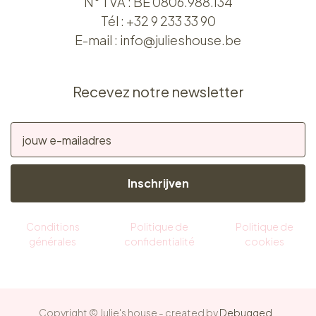
N° TVA : BE 0806.988.134
Tél :
+32 9 233 33 90
E-mail :
info@julieshouse.be
Recevez notre newsletter
Inschrijven
Conditions
Politique de
Politique de
générales
confidentialité
cookies
Copyright © Julie's house - created by
Debugged