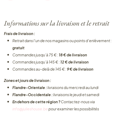
Informations sur la livraison et le retrait
Frais de livraison :
Retrait dans l’un de nos magasins ou points d’enlèvement :
gratuit
Commandes jusqu’à 75 € :
18 € de livraison
Commandes jusqu’à 145 € :
12 € de livraison
Commandes au-delà de 145 € :
9 € de livraison
Zones et jours de livraison :
Flandre-Orientale :
livraisons du mercredi au lundi
Flandre-Occidentale :
livraisons le jeudi et samedi
En dehors de cette région ?
Contactez-nous via
info@julieshouse.be
pour examiner les possibilités