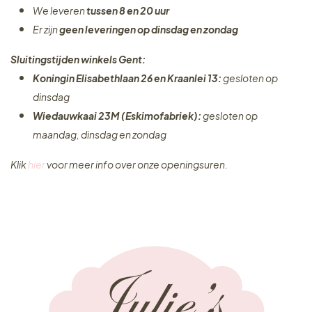
We leveren
tussen 8 en 20 uur
Er zijn
geen leveringen
op dinsdag en zondag
Sluitingstijden winkels Gent:
Koningin Elisabethlaan 26 en Kraanlei 13:
gesloten op
dinsdag
Wiedauwkaai 23M (Eskimofabriek):
gesloten op
maandag, dinsdag en zondag
Klik
hier
voor meer info over onze openingsuren.