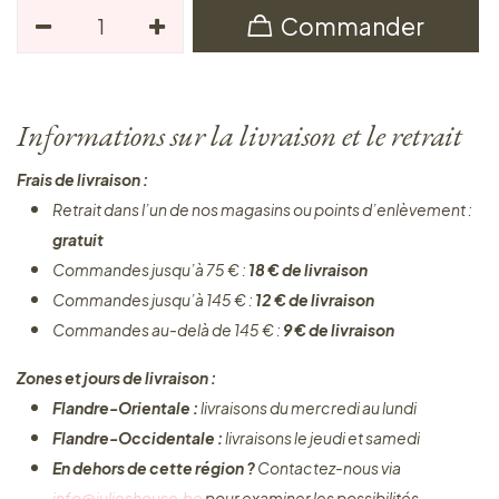
Commander
Informations sur la livraison et le retrait
Frais de livraison :
Retrait dans l’un de nos magasins ou points d’enlèvement :
gratuit
Commandes jusqu’à 75 € :
18 € de livraison
Commandes jusqu’à 145 € :
12 € de livraison
Commandes au-delà de 145 € :
9 € de livraison
Zones et jours de livraison :
Flandre-Orientale :
livraisons du mercredi au lundi
Flandre-Occidentale :
livraisons le jeudi et samedi
En dehors de cette région ?
Contactez-nous via
info@julieshouse.be
pour examiner les possibilités