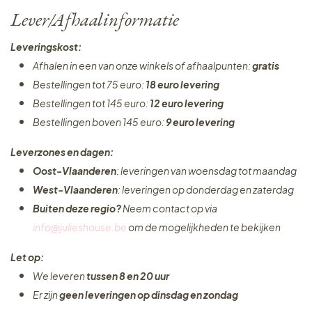
Lever/Afhaalinformatie
Leveringskost:
Afhalen in een van onze winkels of afhaalpunten:
gratis
Bestellingen tot 75 euro:
18 euro levering
Bestellingen tot 145 euro:
12 euro levering
Bestellingen boven 145 euro:
9 euro levering
Leverzones en dagen:
Oost-Vlaanderen
: leveringen van woensdag tot maandag
West-Vlaanderen
: leveringen op donderdag en zaterdag
Buiten deze regio?
Neem contact op via
info@julieshouse.be
om de mogelijkheden te bekijken
Let op:
We leveren
tussen 8 en 20 uur
Er zijn
geen leveringen
op dinsdag en zondag