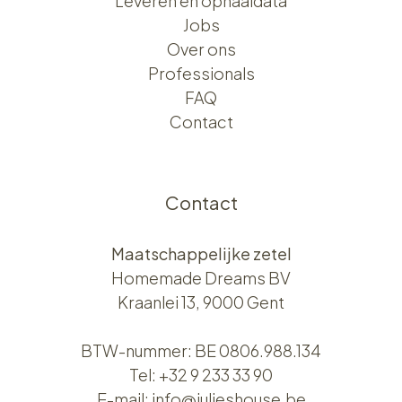
Leveren en ophaaldata
Jobs
Over ons​​
Professionals
FAQ
Contact
Contact
Maatschappelijke zetel
Homemade Dreams BV
Kraanlei 13, 9000 Gent
BTW-nummer: BE 0806.988.134
Tel:
+32 9 233 33 90
E-mail:
info@julieshouse.be