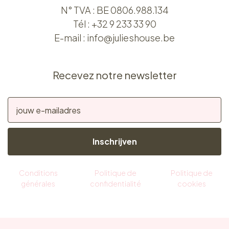
N° TVA : BE 0806.988.134
Tél :
+32 9 233 33 90
E-mail :
info@julieshouse.be
Recevez notre newsletter
Inschrijven
Conditions
Politique de
Politique de
générales
confidentialité
cookies