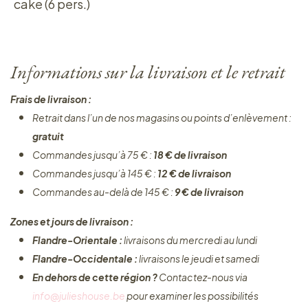
cake (6 pers.)
Informations sur la livraison et le retrait
Frais de livraison :
Retrait dans l’un de nos magasins ou points d’enlèvement :
gratuit
Commandes jusqu’à 75 € :
18 € de livraison
Commandes jusqu’à 145 € :
12 € de livraison
Commandes au-delà de 145 € :
9 € de livraison
Zones et jours de livraison :
Flandre-Orientale :
livraisons du mercredi au lundi
Flandre-Occidentale :
livraisons le jeudi et samedi
En dehors de cette région ?
Contactez-nous via
info@julieshouse.be
pour examiner les possibilités