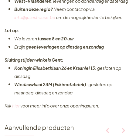
West-Vlaanderen
: leveringen op donderdag en zaterdag
Buiten deze regio?
Neem contact op via
info@julieshouse.be
om de mogelijkheden te bekijken
Let op:
We leveren
tussen 8 en 20 uur
Er zijn
geen leveringen
op dinsdag en zondag
Sluitingstijden winkels Gent:
Koningin Elisabethlaan 26 en Kraanlei 13:
gesloten op
dinsdag
Wiedauwkaai 23M (Eskimofabriek):
gesloten op
maandag, dinsdag en zondag
Klik
hier
voor meer info over onze openingsuren.
Aanvullende producten