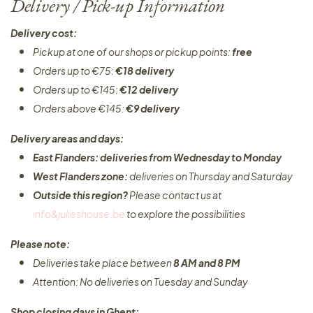
Delivery / Pick-up Information
Delivery cost:
Pickup at one of our shops or pickup points:
free
Orders up to €75:
€18 delivery
Orders up to €145:
€12 delivery
Orders above €145:
€9 delivery
Delivery areas and days:
East Flanders: deliveries from Wednesday to Monday​
West Flanders zone:
deliveries on Thursday and Saturday
Outside this region?
Please contact us at
info&julieshouse.be
to explore the possibilities​
Please note:
Deliveries take place between
8 AM and 8 PM
Attention: No deliveries on Tuesday and Sunday
Shop closing days in Ghent: