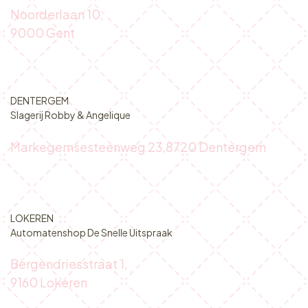
DRONGEN
Vastgoedkantoor Flame Estate
Mariakerksesteenweg 80,
9031 Drongen
GENT
Gantoise
Noorderlaan 10,
9000
Gent
DENTERGEM