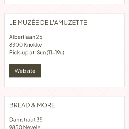
NOIR COFFEE
Naamsestraat 49
3000 Leuven
Pick-up at: Thu (8:30-18u), Sat (10-18u)
Website
LE MUZÉE DE L'AMUZETTE
Albertlaan 25
8300 Knokke