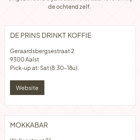
Other pickup points​
Hieronder vind je een lijst met al onze
afhaalpunten. Let op: we leveren je
bestelling steeds een dag voor afhaal al aan
deze locaties. Vergeet daarom niet
om je bestelling uiterlijk
twee dagen van
tevoren
te plaatsen (t.e.m. 6 uur 's ochtends).
Uitgezonderd bij Bread&More, daar leveren wij
de ochtend zelf.
DE PRINS DRINKT KOFFIE