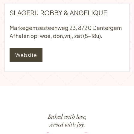
SUPERETTE 'T DORP
Aardeken 3
9940 Evergem
Afhalen op: woe, don,vrij, zat (9:00-13u).
Website
SLAGERIJ ROBBY & ANGELIQUE
Markegemsesteenweg 23, 8720 Dentergem
Afhalen op: woe, don,vrij, zat (8-18u).