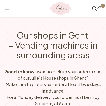
Skip to Content
0
Our shops in Gent
+ Vending machines in
surrounding areas​
Good to know:
want to pick up your order at one
of our Julie’s House shops in Ghent?
Make sure to place your order at least
two days
in advance.
For a Monday delivery, your order must be in by
Saturday at 6 a.m.