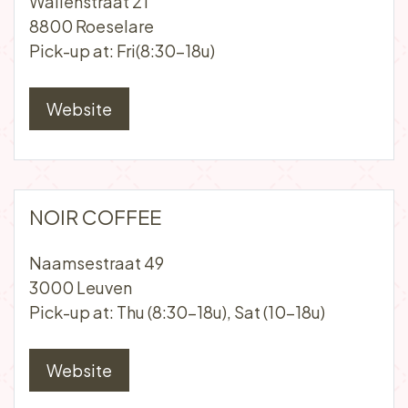
Geraardsbergsestraat 2
9300 Aalst
Pick-up at: Sat (8:30-18u).
Website
MOKKABAR
Wallenstraat 21
8800 Roeselare
Pick-up at: Fri(8:30-18u)
Website