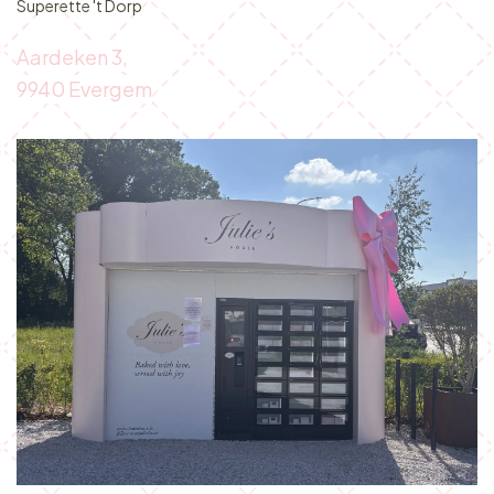
Superette 't Dorp
Aardeken 3,
9940 Everge
m