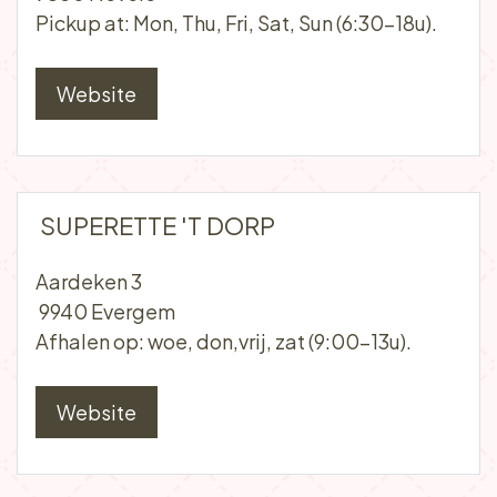
Pick-up at: Sun (11-19u).
Website
BREAD & MORE
Damstraat 35
9850 Nevele
Pickup at: Mon, Thu, Fri, Sat, Sun (6:30-18u).
Website