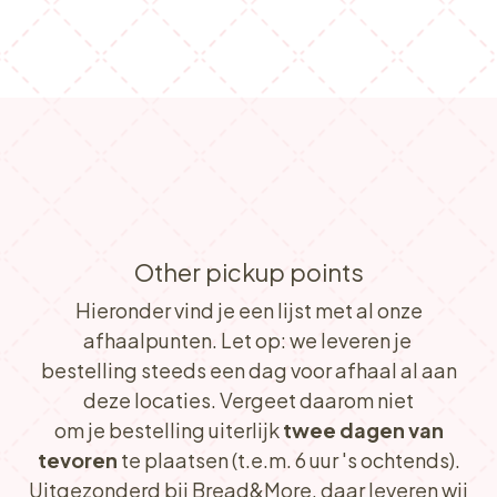
Slagerij Robby & Angelique
Markegemsesteenweg 23,8720 Dentergem
LOKEREN
Automatenshop De Snelle Uitspraak
Bergendriesstraat 1,
9160 Lokeren