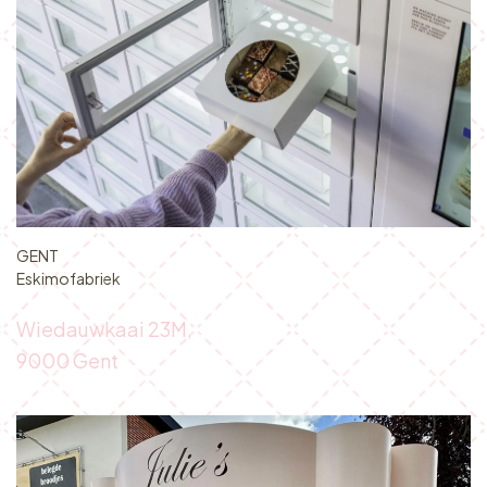
GENT
Eskimofabriek
Wiedauwkaai 23M,
9000 Gent​