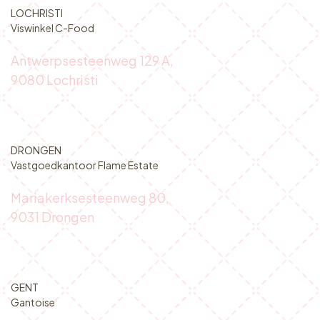
LOCHRISTI
Viswinkel C-Food
Antwerpsesteenweg 129 A,
9080 Lochristi