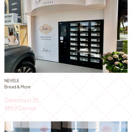
NEVELE
Bread & More
Damstraat 35,
9850 Deinze​