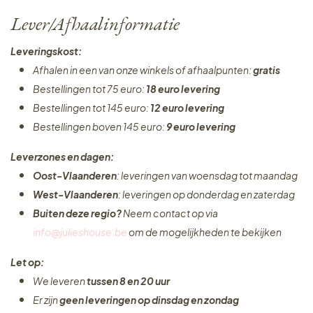
Lever/Afhaalinformatie
Leveringskost:
Afhalen in een van onze winkels of afhaalpunten:
gratis
Bestellingen tot 75 euro:
18 euro levering
Bestellingen tot 145 euro:
12 euro levering
Bestellingen boven 145 euro:
9 euro levering
Leverzones en dagen:
Oost-Vlaanderen
: leveringen van woensdag tot maandag
West-Vlaanderen
: leveringen op donderdag en zaterdag
Buiten deze regio?
Neem contact op via
info@julieshouse.be
om de mogelijkheden te bekijken
Let op:
We leveren
tussen 8 en 20 uur
Er zijn
geen leveringen
op dinsdag en zondag