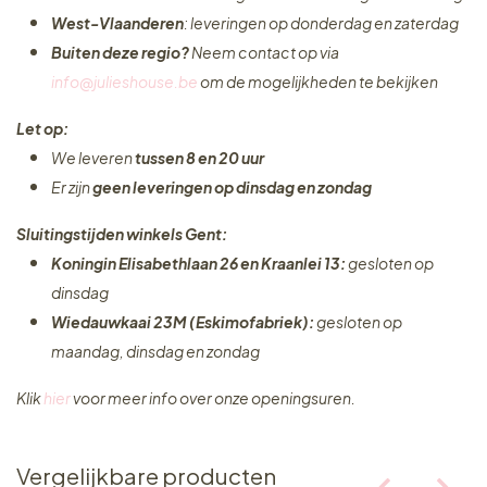
West-Vlaanderen
: leveringen op donderdag en zaterdag
Buiten deze regio?
Neem contact op via
info@julieshouse.be
om de mogelijkheden te bekijken
Let op:
We leveren
tussen 8 en 20 uur
Er zijn
geen leveringen
op dinsdag en zondag
Sluitingstijden winkels Gent:
Koningin Elisabethlaan 26 en Kraanlei 13:
gesloten op
dinsdag
Wiedauwkaai 23M (Eskimofabriek):
gesloten op
maandag, dinsdag en zondag
Klik
hier
voor meer info over onze openingsuren.
Vergelijkbare producten