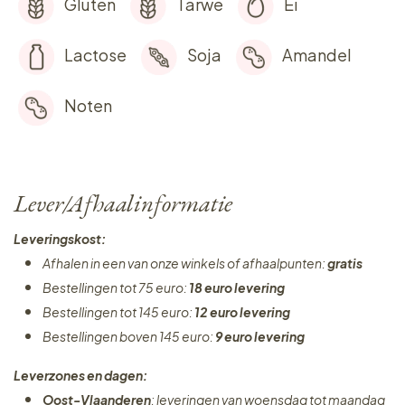
Gluten
Tarwe
Ei
Lactose
Soja
Amandel
Noten
Lever/Afhaalinformatie
Leveringskost:
Afhalen in een van onze winkels of afhaalpunten:
gratis
Bestellingen tot 75 euro:
18 euro levering
Bestellingen tot 145 euro:
12 euro levering
Bestellingen boven 145 euro:
9 euro levering
Leverzones en dagen:
Oost-Vlaanderen
: leveringen van woensdag tot maandag