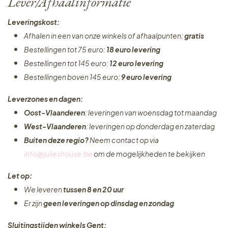
Lever/Afhaalinformatie
Leveringskost:
Afhalen in een van onze winkels of afhaalpunten:
gratis
Bestellingen tot 75 euro:
18 euro levering
Bestellingen tot 145 euro:
12 euro levering
Bestellingen boven 145 euro:
9 euro levering
Leverzones en dagen:
Oost-Vlaanderen
: leveringen van woensdag tot maandag
West-Vlaanderen
: leveringen op donderdag en zaterdag
Buiten deze regio?
Neem contact op via
info@julieshouse.be
om de mogelijkheden te bekijken
Let op:
We leveren
tussen 8 en 20 uur
Er zijn
geen leveringen
op dinsdag en zondag
Sluitingstijden winkels Gent: