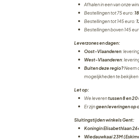
Afhalen in een van onze wi
Bestellingen tot 75 euro:
18
Bestellingen tot 145 euro:
1
Bestellingen boven 145 eu
Leverzones en dagen:
Oost-Vlaanderen
: leveri
West-Vlaanderen
: leveri
Buiten deze regio?
Neem c
mogelijkheden te bekijken
Let op:
We leveren
tussen 8 en 20 
Er zijn
geen leveringen
op 
Sluitingstijden winkels Gent:
Koningin Elisabethlaan 26 
Wiedauwkaai 23M (Eskimo