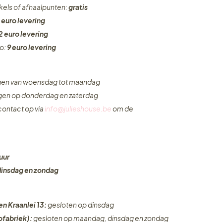
nkels of afhaalpunten:
gratis
 euro levering
2 euro levering
ro:
9 euro levering
ngen van woensdag tot maandag
ngen op donderdag en zaterdag
ontact op via
info@julieshouse.be
om de
uur
dinsdag en zondag
en Kraanlei 13:
gesloten op dinsdag
fabriek):
gesloten op maandag, dinsdag en zondag