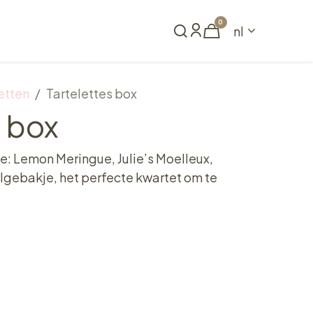
0
nl
Reserveren
etten
Tartelettes box
s box
je: Lemon Meringue, Julie’s Moelleux,
elgebakje, het perfecte kwartet om te