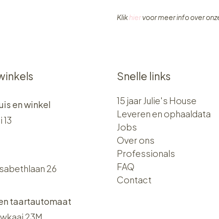
Klik
hier
voor meer info over on
winkels
Snelle links
15 jaar Julie's House
uis en winkel
Leveren en ophaaldata
i 13
Jobs
Over ons​​
Professionals
FAQ
isabethlaan 26
Contact
 en taartautomaat
wkaai 23M