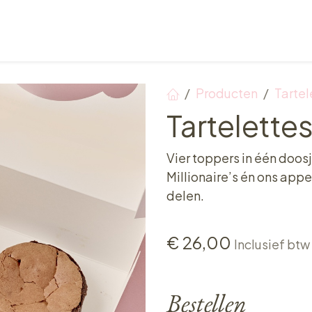
Verkooppunten
Ontbijt, Lunch & Tea Time
Producten
Tartel
Tartelette
Vier toppers in één doos
Millionaire’s én ons app
delen.
€
26,00
Inclusief btw
Bestellen