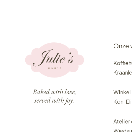
Onze 
Koffieh
Kraanle
Baked with love,
Winkel
served with joy.
Kon. El
Atelier
Wiedau