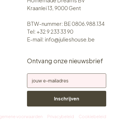
Homemade Dreams BV
Kraanlei 13, 9000 Gent
BTW-nummer: BE 0806.988.134
Tel:
+32 9 233 33 90
E-mail:
info@julieshouse.be
Ontvang onze nieuwsbrief
Inschrijven
lgemene voorwaarden
Privacybeleid
Cookiebeleid