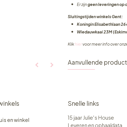
Er zijn
geen leveringen
op 
Sluitingstijden winkels Gent:
Koningin Elisabethlaan 26 
Wiedauwkaai 23M (Eskimo
Klik
hier
voor meer info over on
Aanvullende produc
winkels
Snelle links
15 jaar Julie's House
uis en winkel
Leveren en ophaaldata