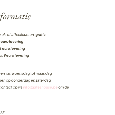
formatie
nkels of afhaalpunten:
gratis
 euro levering
2 euro levering
ro:
9 euro levering
ngen van woensdag tot maandag
ngen op donderdag en zaterdag
ontact op via
info@julieshouse.be
om de
uur