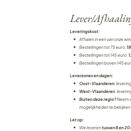
Lever/Afhaalin
Leveringskost:
Afhalen in een van onze wi
Bestellingen tot 75 euro:
18
Bestellingen tot 145 euro:
1
Bestellingen boven 145 eu
Leverzones en dagen:
Oost-Vlaanderen
: leveri
West-Vlaanderen
: leveri
Buiten deze regio?
Neem c
mogelijkheden te bekijken
Let op:
We leveren
tussen 8 en 20 