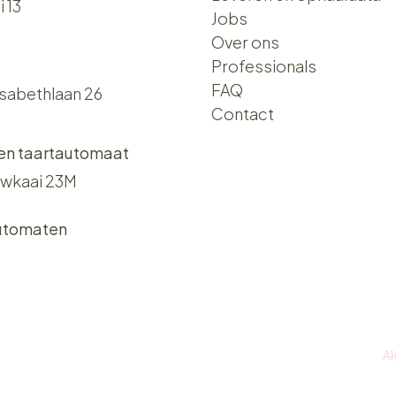
i 13
Jobs
Over ons​​
Professionals
FAQ
isabethlaan 26
Contact
 en taartautomaat
wkaai 23M
utomaten
A