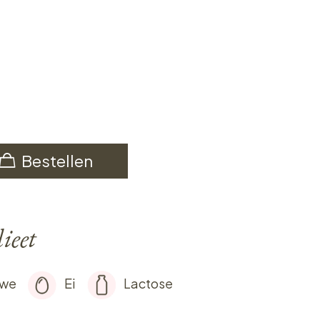
Bestellen
ieet
rwe
Ei
Lactose