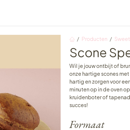
Verkooppunten
Ontbijt, Lunch & Tea Time
Producten
Sweet
Scone Spe
Wil je jouw ontbijt of 
onze hartige scones met 
hartig en zorgen voor een
minuten op in de oven op
kruidenboter of tapenad
succes!
Formaat