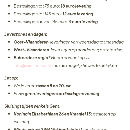
Bestellingen tot 75 euro:
18 euro levering
Bestellingen tot 145 euro:
12 euro levering
Bestellingen boven 145 euro:
9 euro levering
Leverzones en dagen:
Oost-Vlaanderen
: leveringen van woensdag tot maandag
West-Vlaanderen
: leveringen op donderdag en zaterdag
Buiten deze regio?
Neem contact op via
info@julieshouse.be
om de mogelijkheden te bekijken
Let op:
We leveren
tussen 8 en 20 uur
Er zijn
geen leveringen
op dinsdag en zondag
Sluitingstijden winkels Gent:
Koningin Elisabethlaan 26 en Kraanlei 13:
gesloten op
dinsdag
Wiedauwkaai 23M (Eskimofabriek):
gesloten op