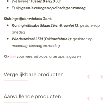
We leveren
tussen 8 en 20 uur
Er zijn
geen leveringen
op dinsdag en zondag
Sluitingstijden winkels Gent:
Koningin Elisabethlaan 26 en Kraanlei 13:
gesloten op
dinsdag
Wiedauwkaai 23M (Eskimofabriek):
gesloten op
maandag, dinsdag en zondag
Klik
hier
voor meer info over onze openingsuren.
Vergelijkbare producten
Aanvullende producten