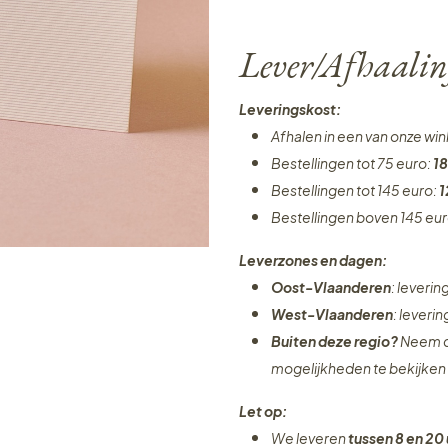
Lever/Afhaalin
Leveringskost:
Afhalen in een van onze wi
Bestellingen tot 75 euro:
18
Bestellingen tot 145 euro:
1
Bestellingen boven 145 eu
Leverzones en dagen:
Oost-Vlaanderen
: leveri
West-Vlaanderen
: leveri
Buiten deze regio?
Neem c
mogelijkheden te bekijken
Let op:
We leveren
tussen 8 en 20 