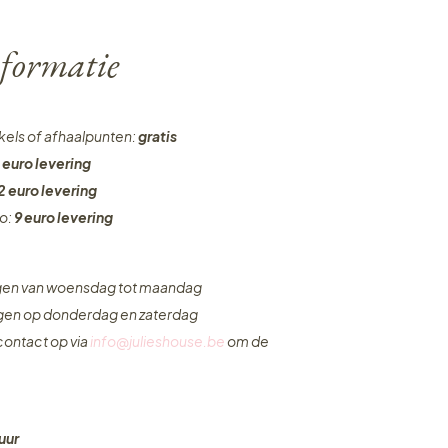
formatie
nkels of afhaalpunten:
gratis
 euro levering
2 euro levering
ro:
9 euro levering
ngen van woensdag tot maandag
ngen op donderdag en zaterdag
ontact op via
info@julieshouse.be
om de
uur