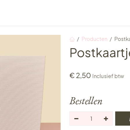
Verkooppunten
Ontbijt, Lunch & Tea Time
Producten
Postk
Postkaartj
€
2,50
Inclusief btw
Bestellen