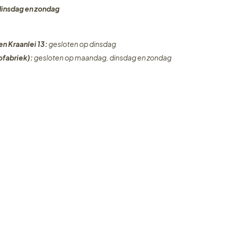
dinsdag en zondag
en Kraanlei 13:
gesloten op dinsdag
fabriek):
gesloten op maandag, dinsdag en zondag
ze openingsuren.
Contact
Maatschappelijke zetel
Homemade Dreams BV
Kraanlei 13, 9000 Gent
BTW-nummer: BE 0806.988.134