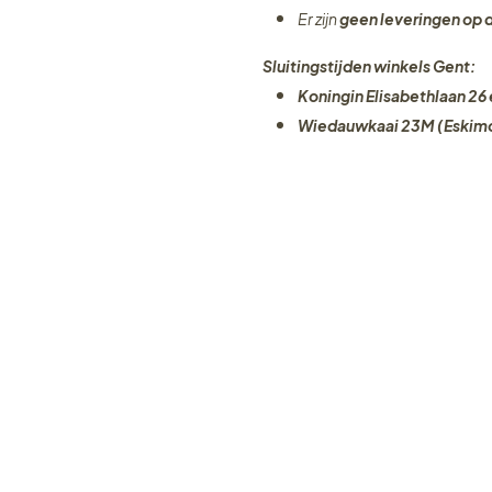
Er zijn
geen leveringen
op 
Sluitingstijden winkels Gent:
Koningin Elisabethlaan 26 
Wiedauwkaai 23M (Eskimo
Klik
hier
voor meer info over on
winkels
Snelle links
15 jaar Julie's House
uis en winkel
Leveren en ophaaldata
i 13
Jobs
Over ons​​
Professionals