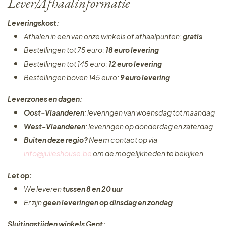
Lever/Afhaalinformatie
Leveringskost:
Afhalen in een van onze winkels of afhaalpunten:
gratis
Bestellingen tot 75 euro:
18 euro levering
Bestellingen tot 145 euro:
12 euro levering
Bestellingen boven 145 euro:
9 euro levering
Leverzones en dagen:
Oost-Vlaanderen
: leveringen van woensdag tot maandag
West-Vlaanderen
: leveringen op donderdag en zaterdag
Buiten deze regio?
Neem contact op via
info@julieshouse.be
om de mogelijkheden te bekijken
Let op:
We leveren
tussen 8 en 20 uur
Er zijn
geen leveringen
op dinsdag en zondag
Sluitingstijden winkels Gent: