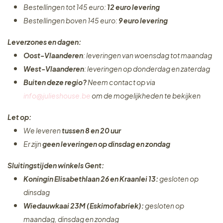
Bestellingen tot 145 euro:
12 euro levering
Bestellingen boven 145 euro:
9 euro levering
Leverzones en dagen:
Oost-Vlaanderen
: leveringen van woensdag tot maandag
West-Vlaanderen
: leveringen op donderdag en zaterdag
Buiten deze regio?
Neem contact op via
info@julieshouse.be
om de mogelijkheden te bekijken
Let op:
We leveren
tussen 8 en 20 uur
Er zijn
geen leveringen
op dinsdag en zondag
Sluitingstijden winkels Gent:
Koningin Elisabethlaan 26 en Kraanlei 13:
gesloten op
dinsdag
Wiedauwkaai 23M (Eskimofabriek):
gesloten op
maandag, dinsdag en zondag