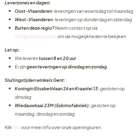
Leverzones en dagen:
Oost-Vlaanderen
: leveringen van woensdag tot maandag
West-Vlaanderen
: leveringen op donderdag en zaterdag
Buiten deze regio?
Neem contact op via
info@julieshouse.be
om de mogelijkheden te bekijken
Let op:
We leveren
tussen 8 en 20 uur
Er zijn
geen leveringen
op dinsdag en zondag
Sluitingstijden winkels Gent:
Koningin Elisabethlaan 26 en Kraanlei 13:
gesloten op
dinsdag
Wiedauwkaai 23M (Eskimofabriek):
gesloten op
maandag, dinsdag en zondag
Klik
hier
voor meer info over onze openingsuren.