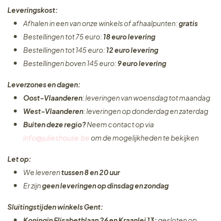
Leveringskost:
Afhalen in een van onze winkels of afhaalpunten:
gratis
Bestellingen tot 75 euro:
18 euro levering
Bestellingen tot 145 euro:
12 euro levering
Bestellingen boven 145 euro:
9 euro levering
Leverzones en dagen:
Oost-Vlaanderen
: leveringen van woensdag tot maandag
West-Vlaanderen
: leveringen op donderdag en zaterdag
Buiten deze regio?
Neem contact op via
info@julieshouse.be
om de mogelijkheden te bekijken
Let op:
We leveren
tussen 8 en 20 uur
Er zijn
geen leveringen
op dinsdag en zondag
Sluitingstijden winkels Gent:
Koningin Elisabethlaan 26 en Kraanlei 13:
gesloten op