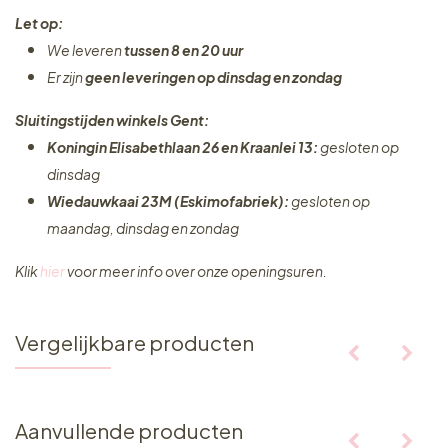
Let op:
We leveren
tussen 8 en 20 uur
Er zijn
geen leveringen
op dinsdag en zondag
Sluitingstijden winkels Gent:
Koningin Elisabethlaan 26 en Kraanlei 13:
gesloten op
dinsdag
Wiedauwkaai 23M (Eskimofabriek):
gesloten op
maandag, dinsdag en zondag
Klik
hier
voor meer info over onze openingsuren.
Vergelijkbare producten
Aanvullende producten