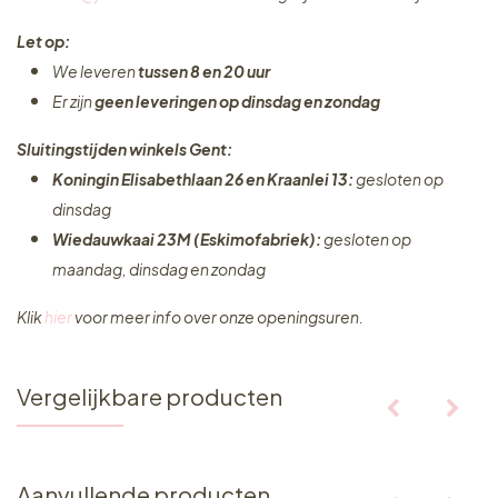
Let op:
We leveren
tussen 8 en 20 uur
Er zijn
geen leveringen
op dinsdag en zondag
Sluitingstijden winkels Gent:
Koningin Elisabethlaan 26 en Kraanlei 13:
gesloten op
dinsdag
Wiedauwkaai 23M (Eskimofabriek):
gesloten op
maandag, dinsdag en zondag
Klik
hier
voor meer info over onze openingsuren.
Vergelijkbare producten
Aanvullende producten