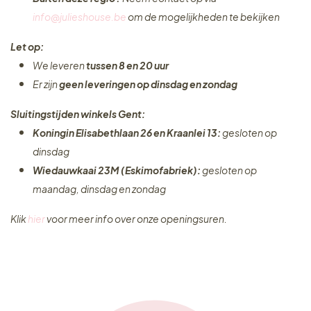
info@julieshouse.be
om de mogelijkheden te bekijken
Let op:
We leveren
tussen 8 en 20 uur
Er zijn
geen leveringen
op dinsdag en zondag
Sluitingstijden winkels Gent:
Koningin Elisabethlaan 26 en Kraanlei 13:
gesloten op
dinsdag
Wiedauwkaai 23M (Eskimofabriek):
gesloten op
maandag, dinsdag en zondag
Klik
hier
voor meer info over onze openingsuren.