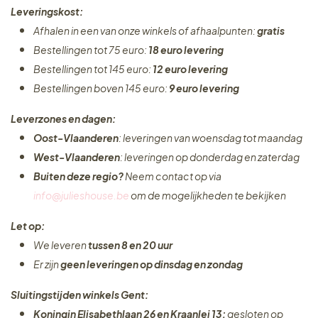
Leveringskost:
Afhalen in een van onze winkels of afhaalpunten:
gratis
Bestellingen tot 75 euro:
18 euro levering
Bestellingen tot 145 euro:
12 euro levering
Bestellingen boven 145 euro:
9 euro levering
Leverzones en dagen:
Oost-Vlaanderen
: leveringen van woensdag tot maandag
West-Vlaanderen
: leveringen op donderdag en zaterdag
Buiten deze regio?
Neem contact op via
info@julieshouse.be
om de mogelijkheden te bekijken
Let op:
We leveren
tussen 8 en 20 uur
Er zijn
geen leveringen
op dinsdag en zondag
Sluitingstijden winkels Gent:
Koningin Elisabethlaan 26 en Kraanlei 13:
gesloten op