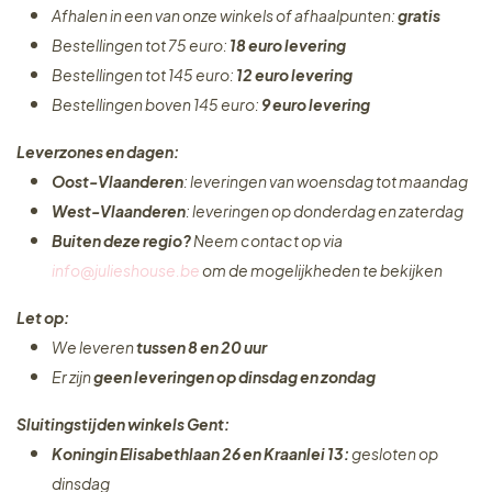
Afhalen in een van onze winkels of afhaalpunten:
gratis
Bestellingen tot 75 euro:
18 euro levering
Bestellingen tot 145 euro:
12 euro levering
Bestellingen boven 145 euro:
9 euro levering
Leverzones en dagen:
Oost-Vlaanderen
: leveringen van woensdag tot maandag
West-Vlaanderen
: leveringen op donderdag en zaterdag
Buiten deze regio?
Neem contact op via
info@julieshouse.be
om de mogelijkheden te bekijken
Let op:
We leveren
tussen 8 en 20 uur
Er zijn
geen leveringen
op dinsdag en zondag
Sluitingstijden winkels Gent:
Koningin Elisabethlaan 26 en Kraanlei 13:
gesloten op
dinsdag