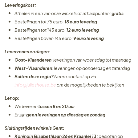
Leveringskost:
Afhalen in een van onze winkels of afhaalpunten:
gratis
Bestellingen tot 75 euro:
18 euro levering
Bestellingen tot 145 euro:
12 euro levering
Bestellingen boven 145 euro:
9 euro levering
Leverzones en dagen:
Oost-Vlaanderen
: leveringen van woensdag tot maandag
West-Vlaanderen
: leveringen op donderdag en zaterdag
Buiten deze regio?
Neem contact op via
info@julieshouse.be
om de mogelijkheden te bekijken
Let op:
We leveren
tussen 8 en 20 uur
Er zijn
geen leveringen
op dinsdag en zondag
Sluitingstijden winkels Gent:
Koningin Elisabethlaan 26 en Kraanlei 13:
gesloten op